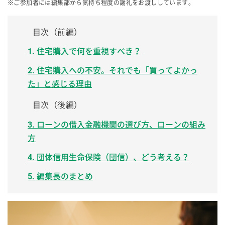
※ご参加者には編集部から気持ち程度の謝礼をお渡ししています。
目次（前編）
1. 住宅購入で何を重視すべき？
2. 住宅購入への不安。それでも「買ってよかっ
た」と感じる理由
目次（後編）
3. ローンの借入金融機関の選び方、ローンの組み
方
4. 団体信用生命保険（団信）、どう考える？
5. 編集長のまとめ