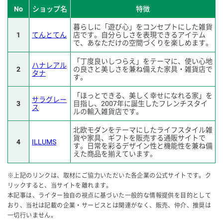
No
ショップ名
特徴
暮らしに「遊び心」をコンセプトにした雑貨
1
てんとてん
店です。自分らしさを表現できるアイテム
で、あなただけの空間づくりを楽しめます。
「丁度良いしつらえ」をテーマに、使い心地
ハナレアル
2
の良さと美しさを兼ね備えた家具・雑貨店で
タナ
す。
「ほっとできる、美しく幸せになれる家」を
サラグレー
3
目指し、2007年に誕生したフレンチスタイ
ス
ルの輸入雑貨店です。
北欧モダンをテーマにしたライフスタイル雑
貨や家具、ギフトを販売する通販サイトで
4
ILLUMS
す。日常を彩るデザイン性と機能性を兼ね備
えた商品を揃えています。
※上記のリンクは、取材にご協力いただいた各企業の公式サイトです。ク
リックすると、当サイトを離れます。
本記事は、ライター独自の視点に基づいた一般的な情報提供を目的として
おり、当社は記載の企業・サービスとは関連がなく、販売、仲介、推奨は
一切行いません。