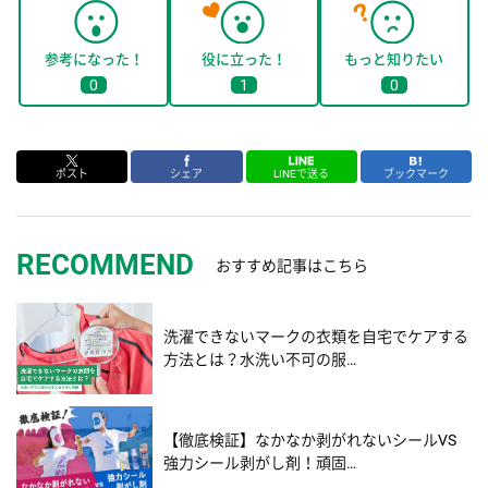
参考になった！
役に立った！
もっと知りたい
0
1
0
ポスト
シェア
LINEで送る
ブックマーク
RECOMMEND
おすすめ記事はこちら
洗濯できないマークの衣類を自宅でケアする
方法とは？水洗い不可の服…
【徹底検証】なかなか剥がれないシールVS
強力シール剥がし剤！頑固…