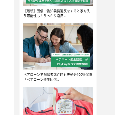
【最新】団信で告知義務違反をすると家を失
う可能性も！うっかり違反…
ペアローンで配偶者死亡時も夫婦分100％保障
「ペアローン連生団信…