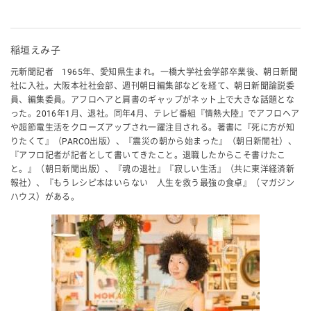
稲垣えみ子
元新聞記者 1965年、愛知県生まれ。一橋大学社会学部卒業後、朝日新聞
社に入社。大阪本社社会部、週刊朝日編集部などを経て、朝日新聞論説委
員、編集委員。アフロヘアと肩書のギャップがネット上で大きな話題とな
った。2016年1月、退社。同年4月、テレビ番組『情熱大陸』でアフロヘア
や超節電生活をクローズアップされ一躍注目される。著書に『死に方が知
りたくて』（PARCO出版）、『震災の朝から始まった』（朝日新聞社）、
『アフロ記者が記者として書いてきたこと。退職したからこそ書けたこ
と。』（朝日新聞出版）、『魂の退社』『寂しい生活』（共に東洋経済新
報社）、『もうレシピ本はいらない 人生を救う最強の食卓』（マガジン
ハウス）がある。