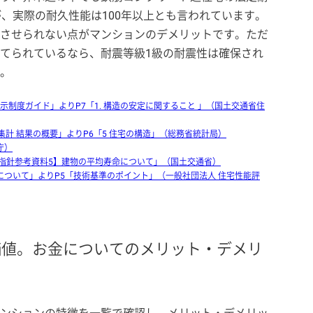
が、実際の耐久性能は100年以上とも言われています。
させられない点がマンションのデメリットです。ただ
てられているなら、耐震等級1級の耐震性は確保され
。
示制度ガイド」よりP7「1. 構造の安定に関すること 」（国土交通省住
集計 結果の概要」よりP6「5 住宅の構造」（総務省統計局）
庁）
【指針参考資料5】建物の平均寿命について」（国土交通省）
ついて」よりP5「技術基準のポイント」（一般社団法人 住宅性能評
価値。お金についてのメリット・デメリ