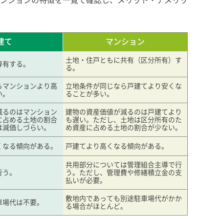
ンションの特徴を一覧で確認し、メリット・デメリッ
建て
マンション
土地・住戸ともに共有（区分所有）す
専有する。
る。
らマンションより高
立地条件が同じなら戸建てより安くな
い。
ることが多い。
減るのはマンション
建物の資産価値が減るのは戸建てより
に占める土地の割合
も遅い。ただし、土地は区分所有のた
は減価しづらい。
め資産に占める土地の割合が少ない。
くなる傾向がある。
戸建てより高くなる傾向がある。
共用部分については管理組合主導で行
行う。
う。ただし、管理費や修繕積立金の支
払いが必要。
敷地内であっても別途駐車場代がかか
車場代は不要。
る場合がほとんど。