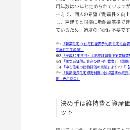
用年数は47年と定められています
一方で、個人の希望で耐震性を向上
し、戸建てと同様に新耐震基準で建
ているため、過度の心配は不要です
※1
「新築住宅の 住宅性能表示制度 住宅性能表
宅局住宅生産課）
※2
「平成30年住宅・土地統計調査住宅数概数
※3
「主な減価償却資産の耐用年数表」（国税
※4
「中古住宅の建物評価の実態」よりP7「
※5
「長期優良住宅認定制度の技術基準の概要に
価・表示協会）
決め手は維持費と資産
ット