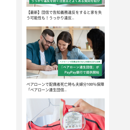
【最新】団信で告知義務違反をすると家を失
う可能性も！うっかり違反…
ペアローンで配偶者死亡時も夫婦分100％保障
「ペアローン連生団信…