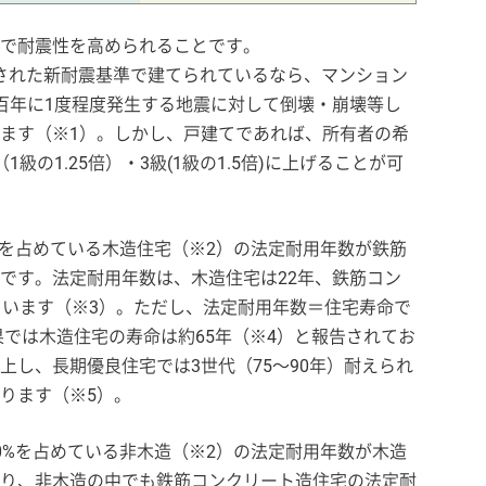
で耐震性を高められることです。
施行された新耐震基準で建てられているなら、マンション
百年に1度程度発生する地震に対して倒壊・崩壊等し
ます（※1）。しかし、戸建てであれば、所有者の希
級の1.25倍）・3級(1級の1.5倍)に上げることが可
%を占めている木造住宅（※2）の法定耐用年数が鉄筋
です。法定耐用年数は、木造住宅は22年、鉄筋コン
ています（※3）。ただし、法定耐用年数＝住宅寿命で
果では木造住宅の寿命は約65年（※4）と報告されてお
上し、長期優良住宅では3世代（75〜90年）耐えられ
ります（※5）。
0%を占めている非木造（※2）の法定耐用年数が木造
り、非木造の中でも鉄筋コンクリート造住宅の法定耐