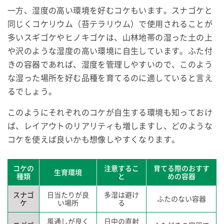
一方、湿度の高い環境を好むコケもいます。スナゴケと
同じくコケリウム（苔テラリウム）で使用されることが
多いスギゴケやヒノキゴケは、山林地帯の湿った土の上
や沢のような湿度の高い環境に自生しています。ふた付
きの容器であれば、湿度を管理しやすいので、このよう
な湿った場所を好む品種を育てるのに適していると言え
るでしょう。
このようにそれぞれのコケが自生する環境も知っておけ
ば、レイアウトのリアリティも増しますし、どのような
コケを使えば良いかも想像しやすくなります。
コケの
注意するこ
育てる際のおすす
生育環境
種類
と
めの容器
スナゴ
日当たりが良
多湿は避け
ふたのない容器
ケ
い場所
る
風通しが良く
日中の直射