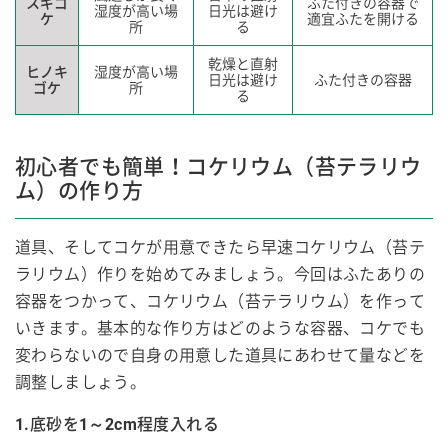
スギゴ
ふた付きの容器で
湿度が高い場
日光は避け
ケ
適宜ふたを開ける
所
る
乾燥と直射
ヒノキ
湿度が高い場
日光は避け
ふた付きの容器
ゴケ
所
る
初心者でも簡単！コケリウム（苔テラリウ
ム）の作り方
道具、そしてコケが用意できたら早速コケリウム（苔テ
ラリウム）作りを始めてみましょう。今回はふたありの
容器をつかって、コケリウム（苔テラリウム）を作って
いきます。基本的な作り方はどのような容器、コケでも
変わらないので自身の用意した道具にあわせて量などを
調整しましょう。
1.底砂を1～2cm程度入れる