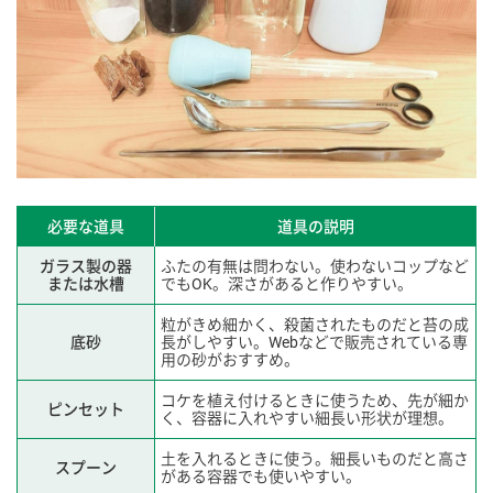
必要な道具
道具の説明
ガラス製の器
ふたの有無は問わない。使わないコップなど
または水槽
でもOK。深さがあると作りやすい。
粒がきめ細かく、殺菌されたものだと苔の成
底砂
長がしやすい。Webなどで販売されている専
用の砂がおすすめ。
コケを植え付けるときに使うため、先が細か
ピンセット
く、容器に入れやすい細長い形状が理想。
土を入れるときに使う。細長いものだと高さ
スプーン
がある容器でも使いやすい。