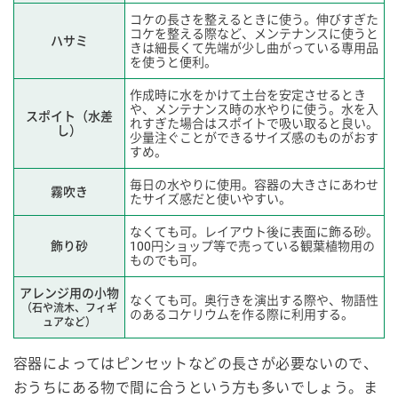
コケの長さを整えるときに使う。伸びすぎた
コケを整える際など、メンテナンスに使うと
ハサミ
きは細長くて先端が少し曲がっている専用品
を使うと便利。
作成時に水をかけて土台を安定させるとき
や、メンテナンス時の水やりに使う。水を入
スポイト（水差
れすぎた場合はスポイトで吸い取ると良い。
し）
少量注ぐことができるサイズ感のものがおす
すめ。
毎日の水やりに使用。容器の大きさにあわせ
霧吹き
たサイズ感だと使いやすい。
なくても可。レイアウト後に表面に飾る砂。
飾り砂
100円ショップ等で売っている観葉植物用の
ものでも可。
アレンジ用の小物
なくても可。奥行きを演出する際や、物語性
（石や流木、フィギ
のあるコケリウムを作る際に利用する。
ュアなど）
容器によってはピンセットなどの長さが必要ないので、
おうちにある物で間に合うという方も多いでしょう。ま